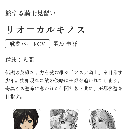
旅する騎士見習い
不明瞭な同伴者
青鋒の騎士
木漏れ日の少女
元・豪傑の盾
枷をかけた亜人
リオ＝カルキノス
アル
ルーカス＝ニザーム
ルナリア＝シャウザー
ベギウス＝シャウザー
ディノ
星乃 圭吾
華山 あかり
西山 慎哉
上高 涼楓
櫻井 皓基
吉田 拓真
戦闘パートCV
戦闘パートCV
戦闘パートCV
戦闘パートCV
戦闘パートCV
戦闘パートCV
種族：人間
種族：亜人
種族：人間
種族：人間？
種族：人間
種族：亜人
伝説の英雄から力を受け継ぐ「アステ騎士」を目指す
なぜかリオの旅についてくる亜人の少女。
共に旅をするアステ騎士の青年。
木こりの父を持つあどけない少女。
辺境の地で娘と共に静かに暮らしている大柄な男。
鉱山で働く亜人の青年。
労働を強いられている仲間た
リオの幼馴染で幼い
母譲りの膨大な魔
プライドが
無
少年。
高く、仲間たちと衝突してしまうことも。
頃から振り回されていた。
力を持ち、彼女の残した形見の帽子を常にかぶってい
口で頑固そうに見えるが、家族に対してはとても甘
ちを鼓舞するムードメーカー。
突如現れた敵の侵略に王都を追われてしまう。
真面目で冷静な判断力を持
面倒見がよい兄貴分だ
多くを語ら
奇異なる運命に導かれた仲間たちと共に、王都奪還を
ず、わけありのようだが……？
ち、一行の旅を支える。
る。
い。
が女性を見るとすぐに口説いてしまう。
巨大な盾を武器に仲間たちを守る頼りになる存
目指す。
在。