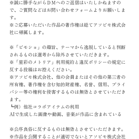
※誠に勝手ながらＤＭへのご返信はいたしかねますの
で、ご質問などはお問い合わせフォームよりお願いしま
す。
※ご応募いただいた作品の著作権は総てアソビモ株式会
社に帰属します。
※「ビモショ」の趣旨、テーマから逸脱していると判断
されるものは選考から除外させていただきます。
※「星彩のメトリア」利用規約と違反ポリシーの規定に
反する投稿はお控えください。
※アソビモ株式会社、他の会員またはその他の第三者の
所有権、著作権を含む知的財産権、名誉、信用、プライ
バシー等の権利を侵害するものは無効とさせていただき
ます。
┗例）他社コラボアイテムの利用
AIで生成した画像や動画、音楽が作品に含まれている
※公序良俗に反するものは無効とさせていただきます。
※作品を公開することが適切でないとアソビモ株式会社