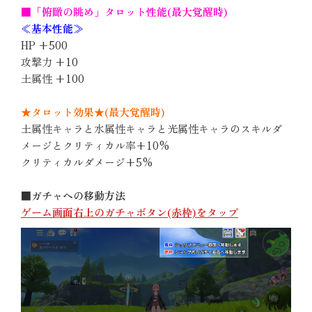
■「俯瞰の眺め」タロット性能(最大覚醒時)
≪基本性能≫
HP +500
攻撃力 +10
土属性 +100
★タロット効果★(最大覚醒時)
土属性キャラと水属性キャラと光属性キャラのスキルダ
メージとクリティカル率+10%
クリティカルダメージ+5%
■ガチャへの移動方法
ゲーム画面右上のガチャボタン(赤枠)をタップ