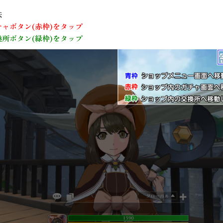
法
チャボタン(赤枠)をタップ
換所ボタン(緑枠)をタップ