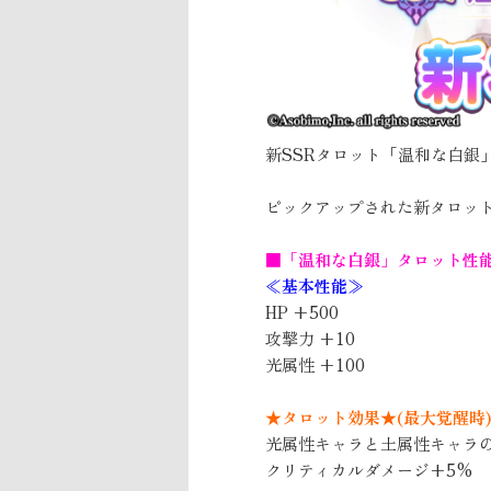
新SSRタロット「温和な白銀
ピックアップされた新タロット
■「温和な白銀」タロット性能
≪基本性能≫
HP +500
攻撃力 +10
光属性 +100
★タロット効果★(最大覚醒時
光属性キャラと土属性キャラの
クリティカルダメージ+5%