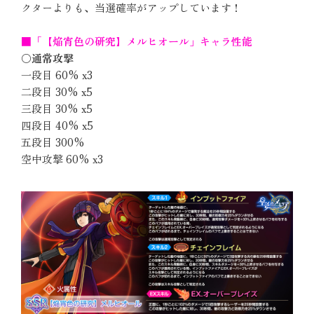
クターよりも、当選確率がアップしています！
■「【焔宵色の研究】メルヒオール」キャラ性能
〇通常攻撃
一段目 60% x3
二段目 30% x5
三段目 30% x5
四段目 40% x5
五段目 300%
空中攻撃 60% x3