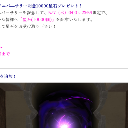
アニバ―サリー記念10000星石プレゼント！
ニバーサリーを記念して、
5/7（木）0:00～23:59
限定で、
いた皆様へ
「星石(10000個)」
を配布いたします。
して星石をお受け取り下さい！
0～
59まで
0を追加！